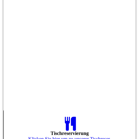
Tischreservierung
Klicken Sie hier um zu unserer Tisch­re­ser­